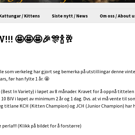
Kattungar / Kittens
Siste nytt / News
Om oss / About u
!!! 🤩🤩🤩🎉🎊🍾🥂
le som verkeleg har gjort seg bemerka på utstillingar denne vinte
ars, før han fylte 1 år. 🤩
V (Best In Variety) i løpet av 8 månader. Kravet for å oppnå tittele
t 10 BIV i løpet av minimum 2 år og 1 dag. Dvs. at vi må vente til 
. Og titlane KCH (Kitten Champion) og JCH (Junior Champion) har h
perla!!! (Klikk på bildet for å forstørre)