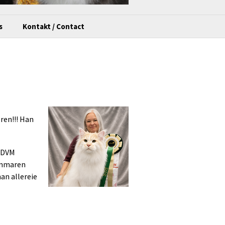
s
Kontakt / Contact
ren!!! Han
n DVM
sommaren
an allereie