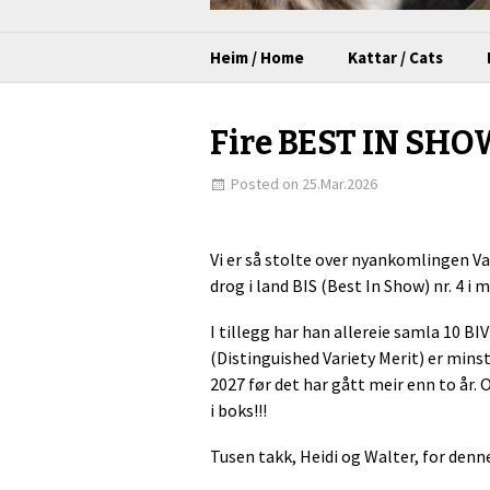
Heim / Home
Kattar / Cats
Fire BEST IN SHOW
Posted on 25.Mar.2026
Vi er så stolte over nyankomlingen Va
drog i land BIS (Best In Show) nr. 4 i m
I tillegg har han allereie samla 10 BI
(Distinguished Variety Merit) er mins
2027 før det har gått meir enn to år
i boks!!!
Tusen takk, Heidi og Walter, for denne 