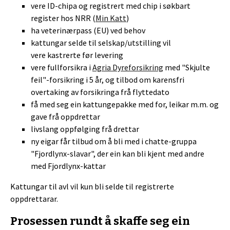
vere ID-chipa og registrert med chip i søkbart
register hos NRR (
Min Katt
)
ha veterinærpass (EU) ved behov
kattungar selde til selskap/utstilling vil
vere kastrerte før levering
vere fullforsikra i
Agria Dyreforsikring
med "Skjulte
feil"-forsikring i 5 år, og tilbod om karensfri
overtaking av forsikringa frå flyttedato
få med seg ein kattungepakke med for, leikar m.m. og
gave frå oppdrettar
livslang oppfølging frå drettar
ny eigar får tilbud om å bli med i chatte-gruppa
"Fjordlynx-slavar", der ein kan bli kjent med andre
med Fjordlynx-kattar
Kattungar til avl vil kun bli selde til registrerte
oppdrettarar.
Prosessen rundt å skaffe seg ein