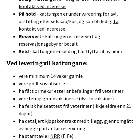
kontakt ved interesse.
På hold
- kattungen er under vurdering for avl,
utstilling eller selskap/kos, og kan bli ledig.
Ta
kontakt ved interesse
.
Reservert
- kattungen er reservert og
reservasjonsgebyr er betalt
Seld
- kattungen er seld og har flytta til ny heim
Ved levering vil kattungane:
vere minimum 14 veker gamle
vere godt sosialiserte
ha fått ormekur etter anbefalingar frå veterinær
vere ferdig grunnvaksinerte (dvs to vaksiner)
ha fersk helseattest frå veterinær (ikkje eldre enn 21
dagar)
ha detaljert kjøpskontrakt med tillegg, gjennomgått
av begge partar før reservering
ha stamtavle i
NRR
(FIFe)