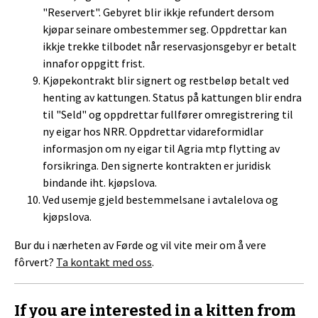
"Reservert". Gebyret blir ikkje refundert dersom
kjøpar seinare ombestemmer seg. Oppdrettar kan
ikkje trekke tilbodet når reservasjonsgebyr er betalt
innafor oppgitt frist.
Kjøpekontrakt blir signert og restbeløp betalt ved
henting av kattungen. Status på kattungen blir endra
til "Seld" og oppdrettar fullfører omregistrering til
ny eigar hos NRR. Oppdrettar vidareformidlar
informasjon om ny eigar til Agria mtp flytting av
forsikringa. Den signerte kontrakten er juridisk
bindande iht. kjøpslova.
Ved usemje gjeld bestemmelsane i avtalelova og
kjøpslova.
Bur du i nærheten av Førde og vil vite meir om å vere
fôrvert?
Ta kontakt med oss
.
If you are interested in a kitten from