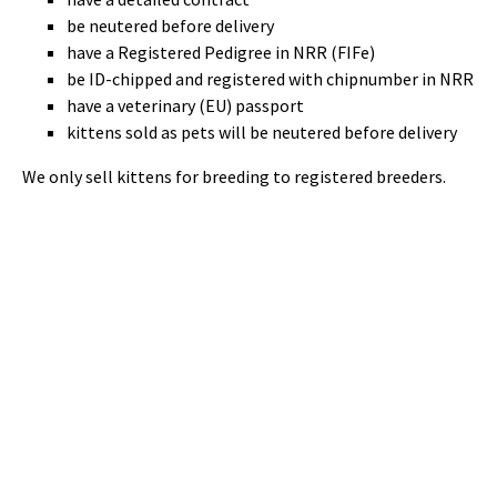
be neutered before delivery
have a Registered Pedigree in NRR (FIFe)
be ID-chipped and registered with chipnumber in NRR
have a veterinary (EU) passport
kittens sold as pets will be neutered before delivery
We only sell kittens for breeding to registered breeders.
© 2026 - NO*Fjordlynx. All rights reserved.
Powered by
Power Breeder
•
•
Login