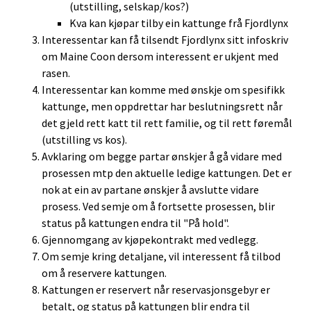
(utstilling, selskap/kos?)
Kva kan kjøpar tilby ein kattunge frå Fjordlynx
Interessentar kan få tilsendt Fjordlynx sitt infoskriv
om Maine Coon dersom interessent er ukjent med
rasen.
Interessentar kan komme med ønskje om spesifikk
kattunge, men oppdrettar har beslutningsrett når
det gjeld rett katt til rett familie, og til rett føremål
(utstilling vs kos).
Avklaring om begge partar ønskjer å gå vidare med
prosessen mtp den aktuelle ledige kattungen. Det er
nok at ein av partane ønskjer å avslutte vidare
prosess. Ved semje om å fortsette prosessen, blir
status på kattungen endra til "På hold".
Gjennomgang av kjøpekontrakt med vedlegg.
Om semje kring detaljane, vil interessent få tilbod
om å reservere kattungen.
Kattungen er reservert når reservasjonsgebyr er
betalt, og status på kattungen blir endra til