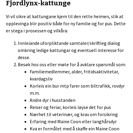
Fjordlynx-kattunge
Vi vil sikre at kattungane kjem til den rette heimen, slik at
opplevinga blir positiv både for ny familie og for pus. Dette
er stega i prosessen og vilkåra:
Innleiande uforpliktande samtaler/skriftleg dialog
omkring ledige kattungar og eventuell interesse for
desse.
Besøk hos oss eller møte for å avklare spørsmål som:
Familiemedlemmer, alder, fritidsaktivitetar,
kvardagsliv
Korleis ein bur mtp farer som biltrafikk, rovdyr
m.m.
Andre dyr i husstanden
Reiser og feriar, korleis løyse det for pus
Nærhet til veterinær, og krav om forsikring
Erfaring med Maine Coon eller langhårsdyr
Kva er formålet med å skaffe ein Maine Coon