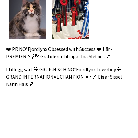
❤️ PR NO*Fjordlynx Obsessed with Success ❤️ 1 år -
PREMIER 🏅🍾🥂 Gratulerer til eigar Ina Sletnes 💕
I tillegg vart 💙 GIC JCH KCH NO*Fjordlynx Loverboy 💙
GRAND INTERNATIONAL CHAMPION 🏅🍾🥂 Eigar Sissel
Karin Hals 💕