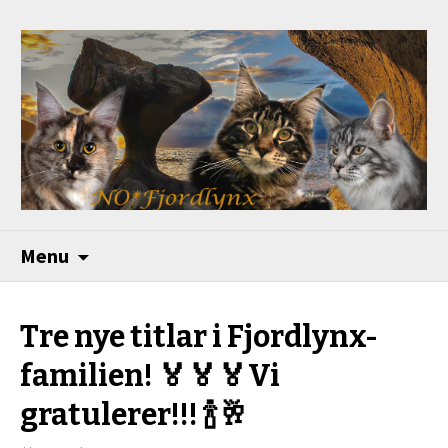
Menu
Tre nye titlar i Fjordlynx-
familien! 🏅🏅🏅Vi
gratulerer!!! 🍾🥂