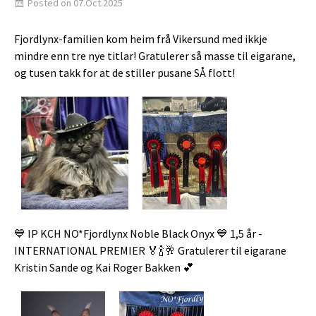
Posted on 07.Oct.2025
Fjordlynx-familien kom heim frå Vikersund med ikkje
mindre enn tre nye titlar! Gratulerer så masse til eigarane,
og tusen takk for at de stiller pusane SÅ flott!
💙 IP KCH NO*Fjordlynx Noble Black Onyx 💙 1,5 år -
INTERNATIONAL PREMIER 🏅🍾🥂 Gratulerer til eigarane
Kristin Sande og Kai Roger Bakken 💕