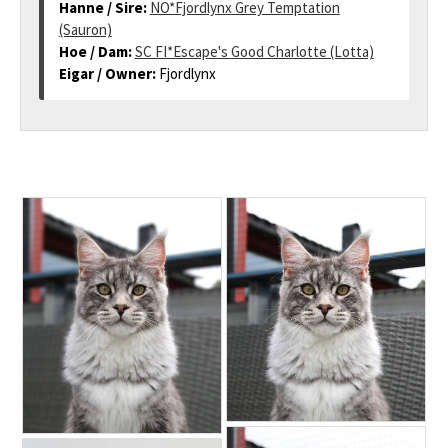
Hanne / Sire:
NO*Fjordlynx Grey Temptation
(Sauron)
Hoe / Dam:
SC FI*Escape's Good Charlotte (Lotta)
Eigar / Owner:
Fjordlynx