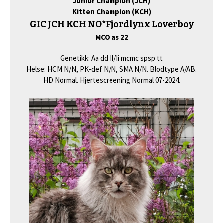
Junior Champion (JCH)
Kitten Champion (KCH)
GIC JCH KCH NO*Fjordlynx Loverboy
MCO as 22
Genetikk: Aa dd II/Ii mcmc spsp tt
Helse: HCM N/N, PK-def N/N, SMA N/N. Blodtype A/AB.
HD Normal. Hjertescreening Normal 07-2024.