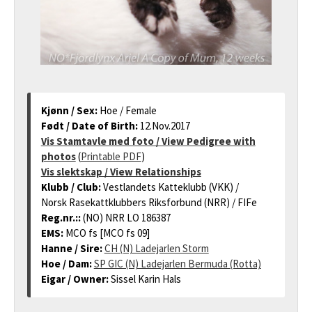
Kjønn / Sex:
Hoe / Female
Født / Date of Birth:
12.Nov.2017
Vis Stamtavle med foto / View Pedigree with
photos
(
Printable PDF
)
Vis slektskap / View Relationships
Klubb / Club:
Vestlandets Katteklubb (VKK) /
Norsk Rasekattklubbers Riksforbund (NRR) / FIFe
Reg.nr.::
(NO) NRR LO 186387
EMS:
MCO fs [MCO fs 09]
Hanne / Sire:
CH (N) Ladejarlen Storm
Hoe / Dam:
SP GIC (N) Ladejarlen Bermuda (Rotta)
Eigar / Owner:
Sissel Karin Hals