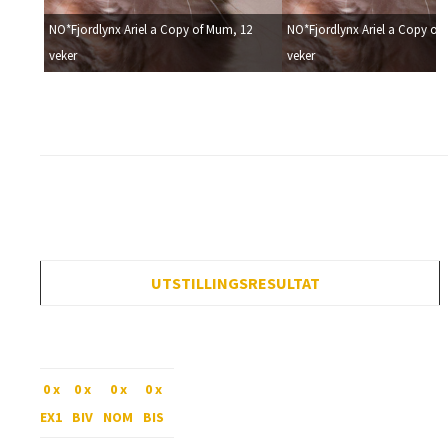
 12
NO*Fjordlynx Ariel a Copy of Mum, 12
NO*Fjordlynx Ariel a Copy of
veker
veker
UTSTILLINGSRESULTAT
0 x
0 x
0 x
0 x
EX1
BIV
NOM
BIS