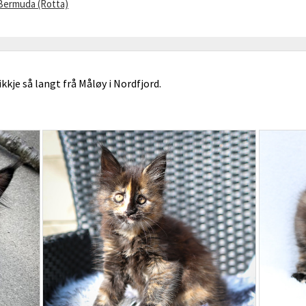
 Bermuda (Rotta)
kkje så langt frå Måløy i Nordfjord.