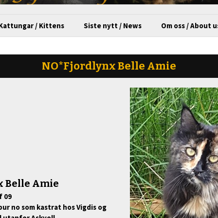
Kattungar / Kittens
Siste nytt / News
Om oss / About u
NO*Fjordlynx Belle Amie
 Belle Amie
f 09
bur no som kastrat hos Vigdis og
 utanfor Askvoll.