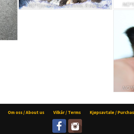
Om oss / About us
Vilkår / Terms
Kjøpsavtale / Purch