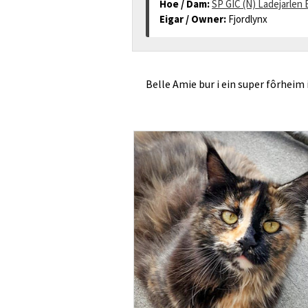
Hoe / Dam:
SP GIC (N) Ladejarlen
Eigar / Owner:
Fjordlynx
Belle Amie bur i ein super fôrheim i