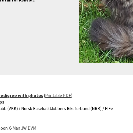
 Pedigree with photos
(
Printable PDF
)
ips
ubb (VKK) / Norsk Rasekattklubbers Riksforbund (NRR) / FIFe
moon X-Man JW DVM