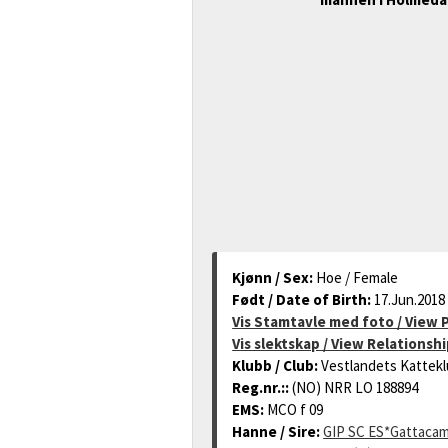
Kjønn / Sex:
Hoe / Female
Født / Date of Birth:
17.Jun.2018
Vis Stamtavle med foto / View
Vis slektskap / View Relationsh
Klubb / Club:
Vestlandets Kattekl
Reg.nr.::
(NO) NRR LO 188894
EMS:
MCO f 09
Hanne / Sire:
GIP SC ES*Gattaca