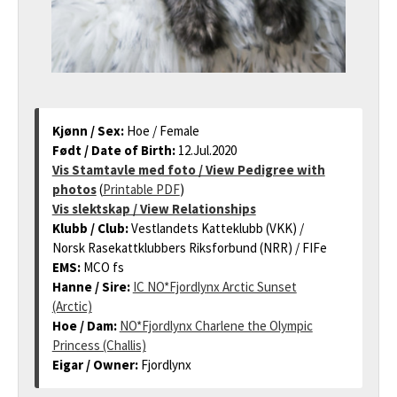
Kjønn / Sex:
Hoe / Female
Født / Date of Birth:
12.Jul.2020
Vis Stamtavle med foto / View Pedigree with
photos
(
Printable PDF
)
Vis slektskap / View Relationships
Klubb / Club:
Vestlandets Katteklubb (VKK) /
Norsk Rasekattklubbers Riksforbund (NRR) / FIFe
EMS:
MCO fs
Hanne / Sire:
IC NO*Fjordlynx Arctic Sunset
(Arctic)
Hoe / Dam:
NO*Fjordlynx Charlene the Olympic
Princess (Challis)
Eigar / Owner:
Fjordlynx