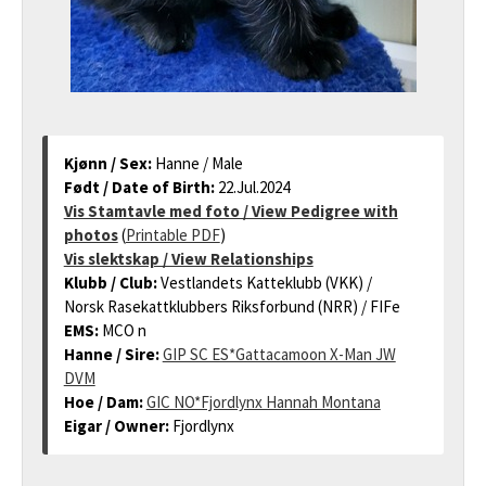
Kjønn / Sex:
Hanne / Male
Født / Date of Birth:
22.Jul.2024
Vis Stamtavle med foto / View Pedigree with
photos
(
Printable PDF
)
Vis slektskap / View Relationships
Klubb / Club:
Vestlandets Katteklubb (VKK) /
Norsk Rasekattklubbers Riksforbund (NRR) / FIFe
EMS:
MCO n
Hanne / Sire:
GIP SC ES*Gattacamoon X-Man JW
DVM
Hoe / Dam:
GIC NO*Fjordlynx Hannah Montana
Eigar / Owner:
Fjordlynx