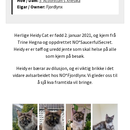
Hoe / Dam:
S*Acoonitum's Xhesika
Eigar / Owner:
Fjordlynx
Herlige Heidy Cat er fødd 2. januar 2021, og kjem frå
Trine Hegna og oppdrettet NO*SaucerfulSecret.
Heidy er er tøff og uredd jente som skal helse på alle
som kjem på besøk.
Heidy er bærar av dilusjon, og ei viktig brikke i det
vidare avlsarbeidet hos NO*Fjordlynx. Vi gleder oss til
å sjå kva framtida vil bringe.