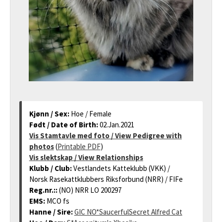
Kjønn / Sex:
Hoe / Female
Født / Date of Birth:
02.Jan.2021
Vis Stamtavle med foto / View Pedigree with
photos
(
Printable PDF
)
Vis slektskap / View Relationships
Klubb / Club:
Vestlandets Katteklubb (VKK) /
Norsk Rasekattklubbers Riksforbund (NRR) / FIFe
Reg.nr.::
(NO) NRR LO 200297
EMS:
MCO fs
Hanne / Sire:
GIC NO*SaucerfulSecret Alfred Cat