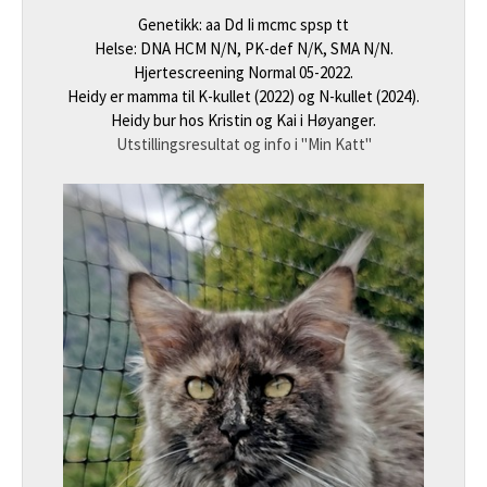
Genetikk: aa Dd Ii mcmc spsp tt
Helse: DNA HCM N/N, PK-def N/K, SMA N/N.
Hjertescreening Normal 05-2022.
Heidy er mamma til K-kullet (2022) og N-kullet (2024).
Heidy bur hos Kristin og Kai i Høyanger.
Utstillingsresultat og info i "Min Katt"