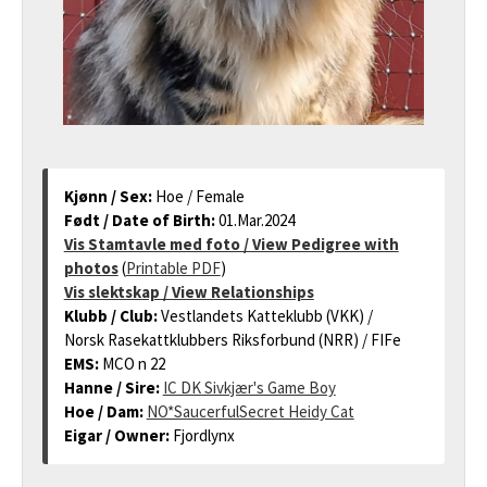
Kjønn / Sex:
Hoe / Female
Født / Date of Birth:
01.Mar.2024
Vis Stamtavle med foto / View Pedigree with
photos
(
Printable PDF
)
Vis slektskap / View Relationships
Klubb / Club:
Vestlandets Katteklubb (VKK) /
Norsk Rasekattklubbers Riksforbund (NRR) / FIFe
EMS:
MCO n 22
Hanne / Sire:
IC DK Sivkjær's Game Boy
Hoe / Dam:
NO*SaucerfulSecret Heidy Cat
Eigar / Owner:
Fjordlynx