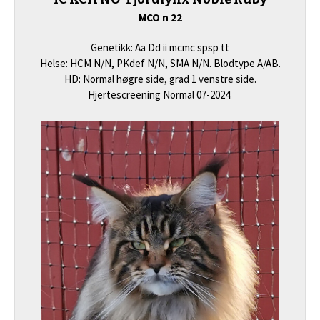
MCO n 22
Genetikk: Aa Dd ii mcmc spsp tt
Helse: HCM N/N, PKdef N/N, SMA N/N. Blodtype A/AB.
HD: Normal høgre side, grad 1 venstre side.
Hjertescreening Normal 07-2024.