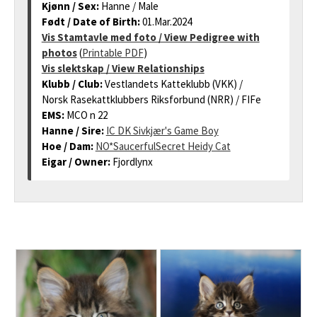
Kjønn / Sex:
Hanne / Male
Født / Date of Birth:
01.Mar.2024
Vis Stamtavle med foto / View Pedigree with
photos
(
Printable PDF
)
Vis slektskap / View Relationships
Klubb / Club:
Vestlandets Katteklubb (VKK) /
Norsk Rasekattklubbers Riksforbund (NRR) / FIFe
EMS:
MCO n 22
Hanne / Sire:
IC DK Sivkjær's Game Boy
Hoe / Dam:
NO*SaucerfulSecret Heidy Cat
Eigar / Owner:
Fjordlynx